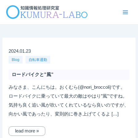
内
容
Main
を
ス
Men
キ
ッ
プ
2024.01.23
Blog
自転車通勤
ロードバイクと”風”
みなさま、こんにちは。おくむら(@nori_broccoli)です。
ロードバイクに乗っていて最大の敵はやはり”風”ですね。
気持ち良く追い風が吹いてくれているなら良いのですが、
向かい風であったり、変則的に巻き上げてくるよ […]
lead more »