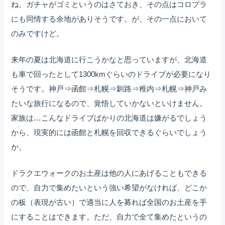
ね。ガチャがゴミというのはさておき、その点はコロプラ
にも同情する余地がありそうです。が、その一点において
のみですけど。
来年の夏は北海道に行こうかなと思っていますが、北海道
も車で回ったとして1300kmぐらいのドライブが必要になり
そうです。神戸⇒函館⇒札幌⇒釧路⇒稚内⇒札幌⇒神戸み
たいな旅行になるので、覚悟していかないといけません。
家族は…こんなドライブばかりの北海道は嫌がるでしょう
から、現実的には函館と札幌を回収できるぐらいでしょう
か。
ドラクエウォークのお土産は他の人にあげることもできる
ので、自力で集めたいという強い希望がなければ、どこか
の板（表現が古い）で適当に人を募れば全国のお土産を手
にすることはできます。ただ、自力で全て集めたというの