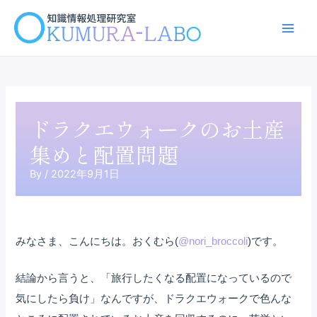
内
容
Main
を
ス
Men
キ
ッ
プ
ドラクエウォークのお土産
集めと配置問題
By
/
2022年9月1日
みなさま、こんにちは。おくむら(
@nori_broccoli
)です。
結論から言うと、「旅行したくなる配置になっているので
気にしたら負け」なんですが、ドラクエウォークで色んな