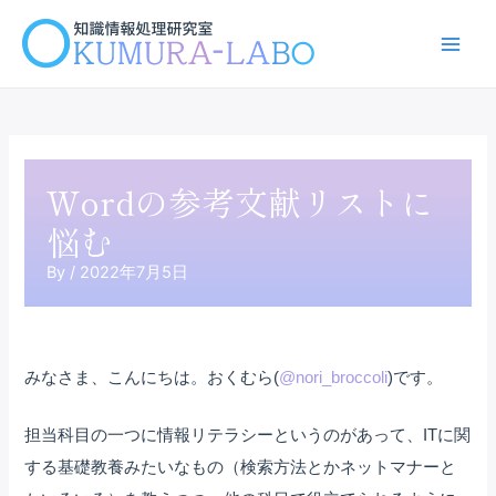
内
容
Main
を
ス
Men
キ
ッ
プ
Wordの参考文献リストに
悩む
By
/
2022年7月5日
みなさま、こんにちは。おくむら(
@nori_broccoli
)です。
担当科目の一つに情報リテラシーというのがあって、ITに関
する基礎教養みたいなもの（検索方法とかネットマナーと