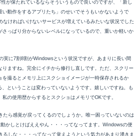
wsで堅牢性が保たれているならそういうもので良いのですが、「新し
重い動作をするアプリたち」のせいでそうもいかないようで
に止めなければいけないサービスが増えているみたいな状況でした
がさっぱり分からないレベルになっているので、重いか軽いか
の中の実に7割8割がWindowsという状況ですが、あまりに長い間
なりますね。完全にイチから修行し直しです。ただ、スクリー
ョを撮るとメモリ上にスクショイメージが一時保存されるか
くる、ということは変わっていないようです。嬉しいですね。も
、私の使用歴からするとスクショはメモリでOKです。
えてきたら感覚が戻ってくるのでしょうか。唯一困っていないのは
x動かしとけばええやん・・・ってなってます。Windowsの便
もできるしな・・・ってなって覚えようという気力があまり湧きま