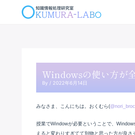
内
容
を
ス
キ
ッ
プ
Windowsの使い方
By
/
2022年6月14日
みなさま、こんにちは。おくむら(
@nori_broc
授業でWindowが必要ということで、Windo
えると変わりすぎてて別物と思った方が良さそう