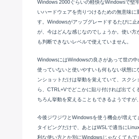
Windows 2000ぐらいの軽快なWindo
いハードウェアを売りつけるための無意味に
す。Windowsがアップグレードするたび
が、今はどんな感じなのでしょうか。使い方
も判断できないレベルで使えていません。
WindowsにはWindowsの良さがあって世
使っていないと使いやすいも何もない状態に
ンショットだけは挙動を覚えていて、スクシ
ら、CTRL+Vでどこかに貼り付ければ出て
ちろん挙動を変えることもできるようですが
今後ジワジワとWindowsを使う機会が増
タイピングだけで、あとはWSLで適当にLinu
利な使い方とか別にWindowsじゃなくて