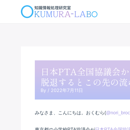
内
容
を
ス
キ
ッ
プ
日本PTA全国協議会
脱退するとこの先の流
By
/
2022年7月11日
みなさま、こんにちは。おくむら(
@nori_broc
東京都の小学校PTA協議会が
日本PTA全国協