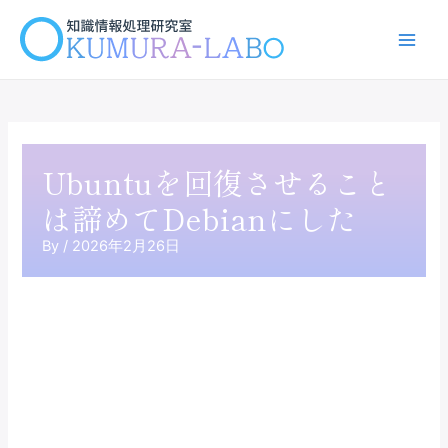
内
容
Main
を
ス
Men
キ
ッ
プ
Ubuntuを回復させること
は諦めてDebianにした
By
/
2026年2月26日