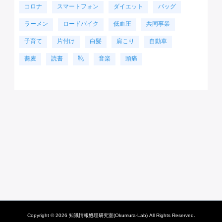
コロナ
スマートフォン
ダイエット
バッグ
ラーメン
ロードバイク
低血圧
共同事業
子育て
片付け
白髪
肩こり
自動車
蕎麦
読書
靴
音楽
頭痛
Copyright © 2026 知識情報処理研究室(Okumura-Lab) All Rights Reserved.