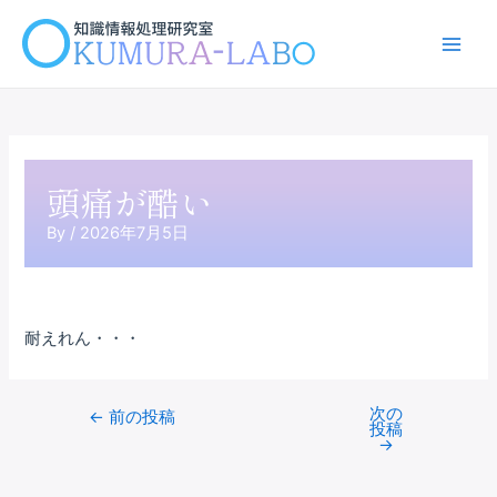
内
容
Main
を
ス
Men
キ
ッ
プ
頭痛が酷い
By
/
2026年7月5日
耐えれん・・・
次の
Post
←
前の投稿
投稿
navigation
→