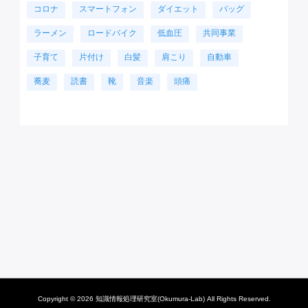
コロナ
スマートフォン
ダイエット
バッグ
ラーメン
ロードバイク
低血圧
共同事業
子育て
片付け
白髪
肩こり
自動車
蕎麦
読書
靴
音楽
頭痛
Copyright © 2026 知識情報処理研究室(Okumura-Lab) All Rights Reserved.