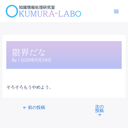
内
容
Main
を
ス
Men
キ
ッ
プ
限界だな
By
/
2026年5月24日
そろそろもうやめよう。
次の
Post
←
前の投稿
投稿
navigation
→