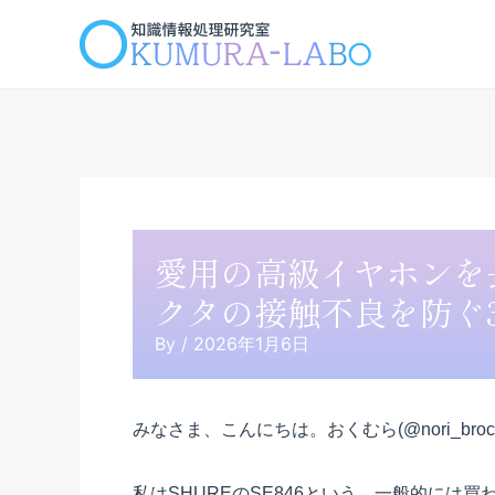
内
容
を
ス
キ
ッ
プ
愛用の高級イヤホンを
クタの接触不良を防ぐ
By
/
2026年1月6日
みなさま、こんにちは。おくむら(@nori_brocc
私はSHUREのSE846という、一般的に