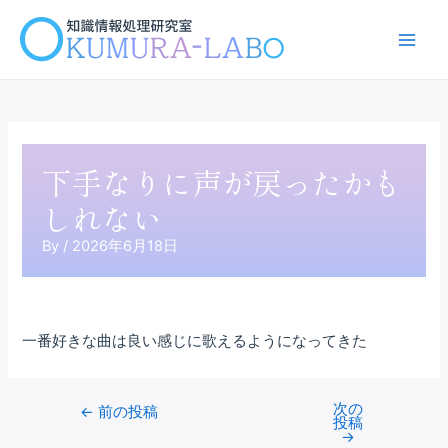
内
容
Main
を
ス
Men
キ
ッ
プ
下手なりに声が戻ったかも
しれない
By
/
2026年6月18日
一番好きな曲は良い感じに歌えるようになってきた
次の
Post
←
前の投稿
投稿
navigation
→