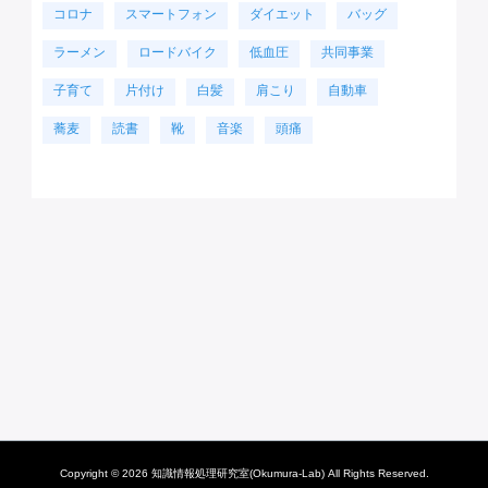
コロナ
スマートフォン
ダイエット
バッグ
ラーメン
ロードバイク
低血圧
共同事業
子育て
片付け
白髪
肩こり
自動車
蕎麦
読書
靴
音楽
頭痛
Copyright © 2026 知識情報処理研究室(Okumura-Lab) All Rights Reserved.