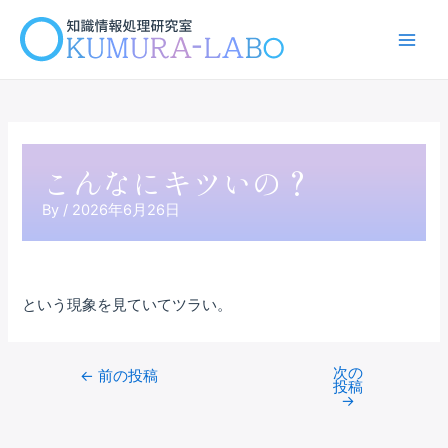
内
容
Main
を
ス
Men
キ
ッ
プ
こんなにキツいの？
By
/
2026年6月26日
という現象を見ていてツラい。
次の
Post
←
前の投稿
投稿
navigation
→