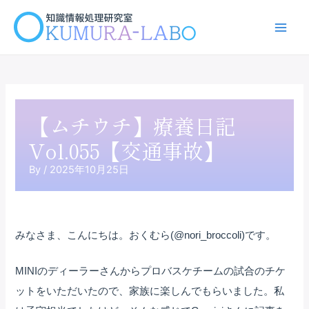
内
容
Main
を
ス
Men
キ
ッ
プ
【ムチウチ】療養日記
Vol.055【交通事故】
By
/
2025年10月25日
みなさま、こんにちは。おくむら(@nori_broccoli)です。
MINIのディーラーさんからプロバスケチームの試合のチケ
ットをいただいたので、家族に楽しんでもらいました。私