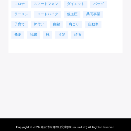
コロナ
スマートフォン
ダイエット
バッグ
ラーメン
ロードバイク
低血圧
共同事業
子育て
片付け
白髪
肩こり
自動車
蕎麦
読書
靴
音楽
頭痛
Copyright © 2026 知識情報処理研究室(Okumura-Lab) All Rights Reserved.