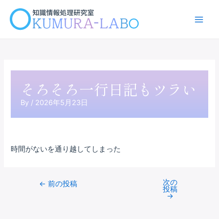
内
容
Main
を
ス
Men
キ
ッ
プ
そろそろ一行日記もツラい
By
/
2026年5月23日
時間がないを通り越してしまった
次の
Post
←
前の投稿
投稿
navigation
→